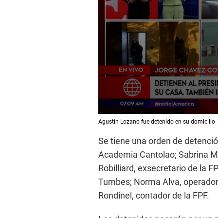
0
Agustín Lozano fue detenido en su domicilio
s
e
Se tiene una orden de detención
c
o
Academia Cantolao; Sabrina Mar
n
d
Robilliard, exsecretario de la 
s
o
Tumbes; Norma Alva, operadora
f
Rondinel, contador de la FPF.
6
m
i