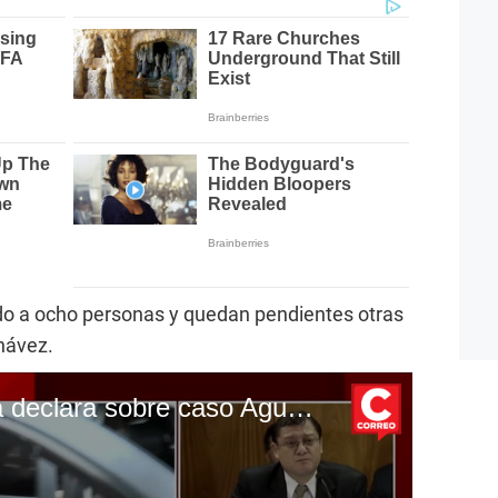
do a ocho personas y quedan pendientes otras
Chávez.
Jorge Chavez Cotrina declara sobre caso Agustín Lozano