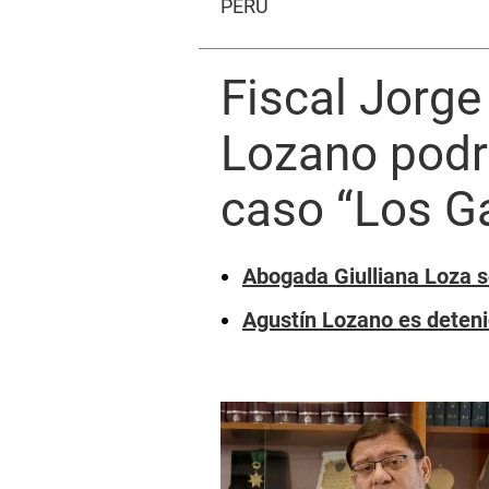
PERÚ
Fiscal Jorge
Lozano podrí
caso “Los Ga
Abogada Giulliana Loza so
Agustín Lozano es detenid