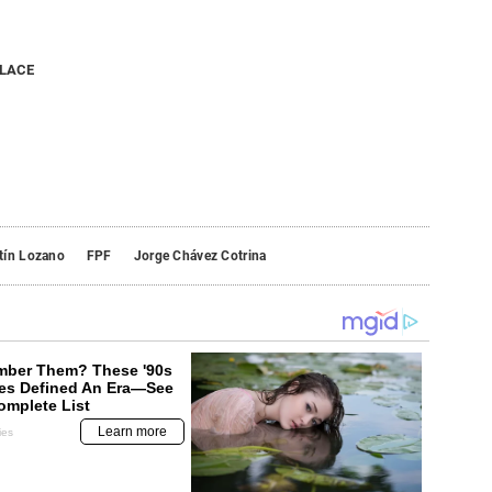
NLACE
tín Lozano
FPF
Jorge Chávez Cotrina