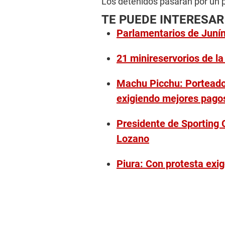
n
Los detenidos pasarán por un p
u
t
TE PUEDE INTERESAR
e
Parlamentarios de Junín 
s
,
5
s
21 minireservorios de l
e
c
o
Machu Picchu: Porteado
n
d
exigiendo mejores pago
s
V
o
Presidente de Sporting C
l
u
Lozano
m
e
9
Piura: Con protesta exi
0
%