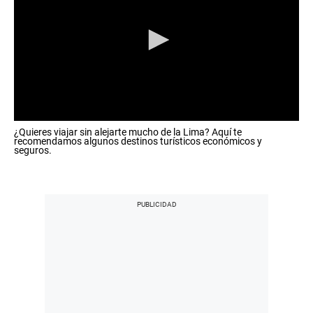
0
¿Quieres viajar sin alejarte mucho de la Lima? Aquí te
s
recomendamos algunos destinos turísticos económicos y
e
seguros.
c
o
n
d
s
o
f
0
s
e
c
o
n
d