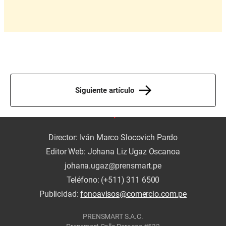
Siguiente artículo
Director: Iván Marco Slocovich Pardo
Editor Web: Johana Liz Ugaz Oscanoa
johana.ugaz@prensmart.pe
Teléfono: (+511) 311 6500
Publicidad:
fonoavisos@comercio.com.pe
PRENSMART S.A.C.