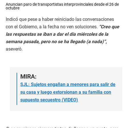
0
Anuncian paro de transportistas interprovinciales desde el 26 de
s
octubre
e
c
Indicó que pese a haber reiniciado las conversaciones
o
n
con el Gobierno, a la fecha no ven soluciones.
“Creo que
d
s
las respuestas se iban a dar el día miércoles de la
o
semana pasada, pero no se ha llegado (a nada)”,
f
0
aseveró.
s
e
c
o
n
d
MIRA:
s
SJL: Sujetos engañan a menores para salir de
su casa y luego extorsionan a su familia con
supuesto secuestro (VIDEO)