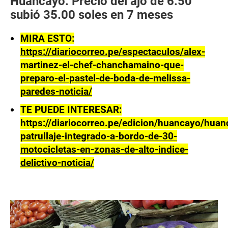
Huancayo: Precio del ajo de 6.50
subió 35.00 soles en 7 meses
MIRA ESTO:
https://diariocorreo.pe/espectaculos/alex-
martinez-el-chef-chanchamaino-que-
preparo-el-pastel-de-boda-de-melissa-
paredes-noticia/
TE PUEDE INTERESAR:
https://diariocorreo.pe/edicion/huancayo/huan
patrullaje-integrado-a-bordo-de-30-
motocicletas-en-zonas-de-alto-indice-
delictivo-noticia/