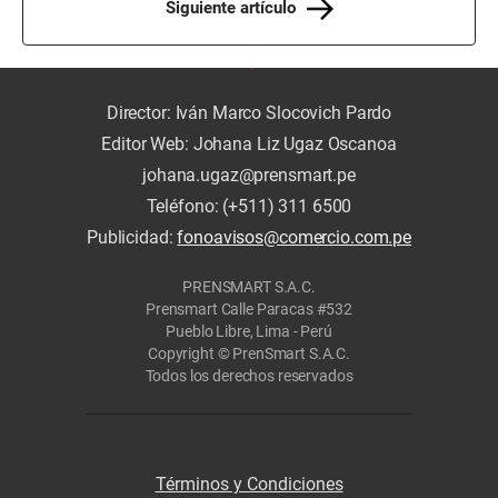
Siguiente artículo
Director: Iván Marco Slocovich Pardo
Editor Web: Johana Liz Ugaz Oscanoa
johana.ugaz@prensmart.pe
Teléfono: (+511) 311 6500
Publicidad:
fonoavisos@comercio.com.pe
PRENSMART S.A.C.
Prensmart Calle Paracas #532
Pueblo Libre, Lima - Perú
Copyright © PrenSmart S.A.C.
Todos los derechos reservados
Términos y Condiciones