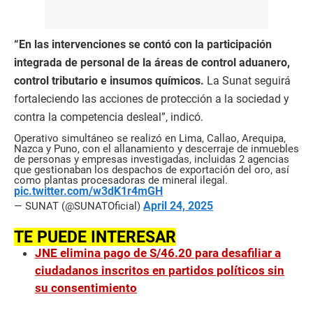
“En las intervenciones se contó con la participación
integrada de personal de la áreas de control aduanero,
control tributario e insumos químicos.
La Sunat seguirá
fortaleciendo las acciones de protección a la sociedad y
contra la competencia desleal”, indicó.
Operativo simultáneo se realizó en Lima, Callao, Arequipa,
Nazca y Puno, con el allanamiento y descerraje de inmuebles
de personas y empresas investigadas, incluidas 2 agencias
que gestionaban los despachos de exportación del oro, así
como plantas procesadoras de mineral ilegal.
pic.twitter.com/w3dK1r4mGH
April 24, 2025
— SUNAT (@SUNATOficial)
TE PUEDE INTERESAR
JNE elimina pago de S/46.20 para desafiliar a
ciudadanos inscritos en partidos políticos sin
su consentimiento