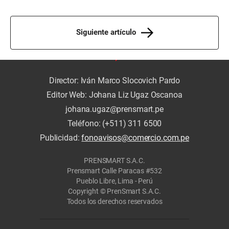
Siguiente artículo
Director: Iván Marco Slocovich Pardo
Editor Web: Johana Liz Ugaz Oscanoa
johana.ugaz@prensmart.pe
Teléfono: (+511) 311 6500
Publicidad:
fonoavisos@comercio.com.pe
PRENSMART S.A.C.
Prensmart Calle Paracas #532
Pueblo Libre, Lima - Perú
Copyright © PrenSmart S.A.C.
Todos los derechos reservados