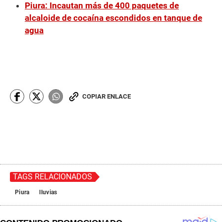
Piura: Incautan más de 400 paquetes de
alcaloide de cocaína escondidos en tanque de
agua
COPIAR ENLACE
TAGS RELACIONADOS
Piura
lluvias