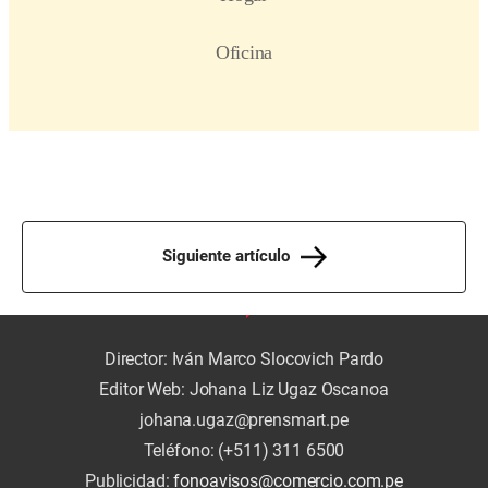
Siguiente artículo
Director: Iván Marco Slocovich Pardo
Editor Web: Johana Liz Ugaz Oscanoa
johana.ugaz@prensmart.pe
Teléfono: (+511) 311 6500
Publicidad:
fonoavisos@comercio.com.pe