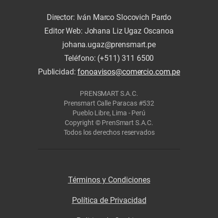
Director: Iván Marco Slocovich Pardo
Editor Web: Johana Liz Ugaz Oscanoa
johana.ugaz@prensmart.pe
Teléfono: (+511) 311 6500
Publicidad:
fonoavisos@comercio.com.pe
PRENSMART S.A.C.
Prensmart Calle Paracas #532
Pueblo Libre, Lima - Perú
Copyright © PrenSmart S.A.C.
Todos los derechos reservados
Términos y Condiciones
Política de Privacidad