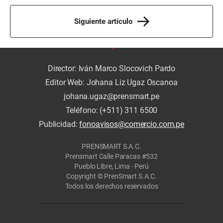
Siguiente artículo
Director: Iván Marco Slocovich Pardo
Editor Web: Johana Liz Ugaz Oscanoa
johana.ugaz@prensmart.pe
Teléfono: (+511) 311 6500
Publicidad:
fonoavisos@comercio.com.pe
PRENSMART S.A.C.
Prensmart Calle Paracas #532
Pueblo Libre, Lima - Perú
Copyright © PrenSmart S.A.C.
Todos los derechos reservados