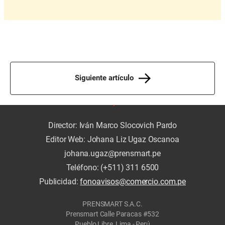
Siguiente artículo
Director: Iván Marco Slocovich Pardo
Editor Web: Johana Liz Ugaz Oscanoa
johana.ugaz@prensmart.pe
Teléfono: (+511) 311 6500
Publicidad:
fonoavisos@comercio.com.pe
PRENSMART S.A.C.
Prensmart Calle Paracas #532
Pueblo Libre, Lima - Perú