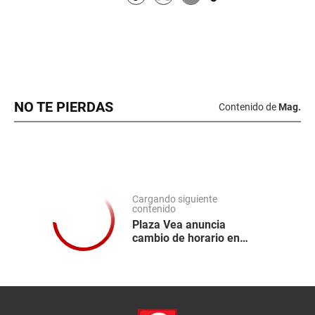
NO TE PIERDAS
Contenido de
Mag.
Cargando siguiente
contenido
Plaza Vea anuncia
cambio de horario en
todo el país este
miércoles 12 de agosto:
¿Por qué cerrarán a las 7
p.m?