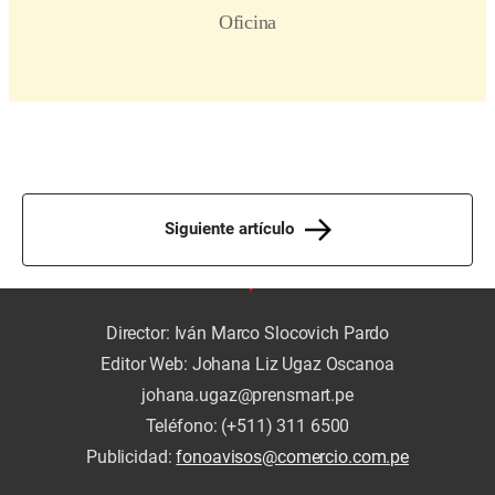
Siguiente artículo
Director: Iván Marco Slocovich Pardo
Editor Web: Johana Liz Ugaz Oscanoa
johana.ugaz@prensmart.pe
Teléfono: (+511) 311 6500
Publicidad:
fonoavisos@comercio.com.pe