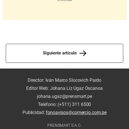
Siguiente artículo
Director: Iván Marco Slocovich Pardo
Editor Web: Johana Liz Ugaz Oscanoa
johana.ugaz@prensmart.pe
Teléfono: (+511) 311 6500
Publicidad:
fonoavisos@comercio.com.pe
PRENSMART S.A.C.