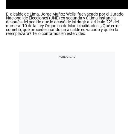
0
El alcalde de Lima, Jorge Muñoz Wells, fue vacado por el Jurado
s
Nacional de Elecciones (JNE) en segunda y última instancia
e
después del pedido que lo acusó de infringir al artículo 22° del
c
numeral 10 de la Ley Orgánica de Municipalidades. ¿Qué error
cometió, qué procede cuando un alcalde es vacado y quién lo
o
reemplazará? Te lo contamos en este video.
n
d
s
o
f
0
s
e
c
o
n
d
s