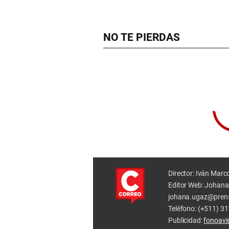
NO TE PIERDAS
Director: Iván Marc
Editor Web: Johana
johana.ugaz@pren
Teléfono: (+511) 3
Publicidad:
fonoav