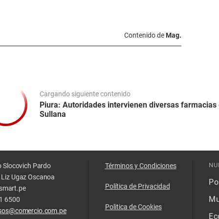
Contenido de
Mag.
Cargando siguiente contenido
Piura: Autoridades intervienen diversas farmacias
Sullana
NU
o Slocovich Pardo
Términos y Condiciones
 Liz Ugaz Oscanoa
Pol
Política de Privacidad
smart.pe
Mu
11 6500
Politica de Cookies
isos@comercio.com.pe
Ec