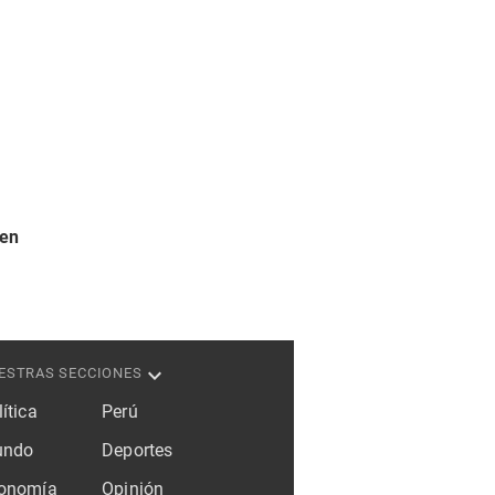
 en
ESTRAS SECCIONES
ítica
Perú
ndo
Deportes
onomía
Opinión