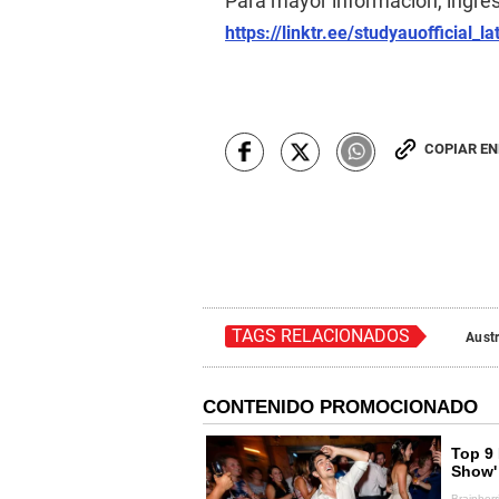
Para mayor información, ingres
https://linktr.ee/studyauofficial_l
COPIAR E
TAGS RELACIONADOS
Austr