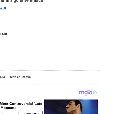
ar al siguiente enlace
atam
NLACE
alia
feria educativa