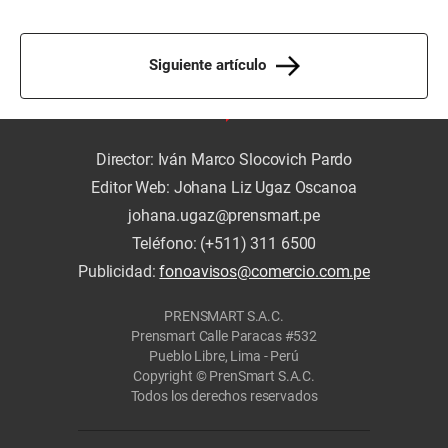
Siguiente artículo
Director: Iván Marco Slocovich Pardo
Editor Web: Johana Liz Ugaz Oscanoa
johana.ugaz@prensmart.pe
Teléfono: (+511) 311 6500
Publicidad:
fonoavisos@comercio.com.pe
PRENSMART S.A.C.
Prensmart Calle Paracas #532
Pueblo Libre, Lima - Perú
Copyright © PrenSmart S.A.C.
Todos los derechos reservados