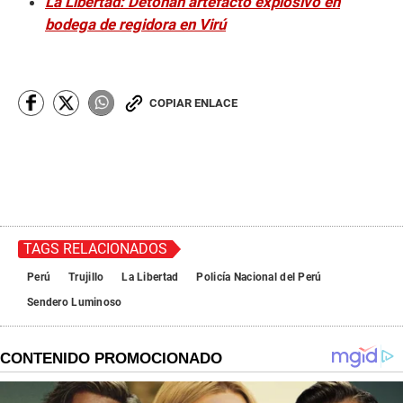
La Libertad: Detonan artefacto explosivo en
bodega de regidora en Virú
COPIAR ENLACE
TAGS RELACIONADOS
Perú
Trujillo
La Libertad
Policía Nacional del Perú
Sendero Luminoso