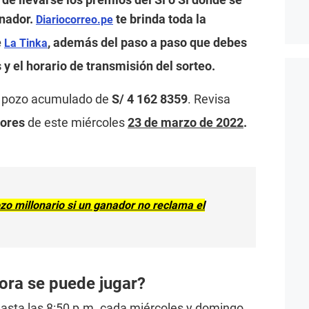
anador.
te brinda toda la
Diariocorreo.pe
e
, además del paso a paso que debes
La Tinka
 y el horario de transmisión del sorteo.
 pozo acumulado de
S/ 4 162 8359
. Revisa
dores
de este miércoles
23 de marzo de 2022
.
zo millonario si un ganador no reclama el
ora se puede jugar?
 hasta las 8:50 p.m. cada miércoles y domingo.