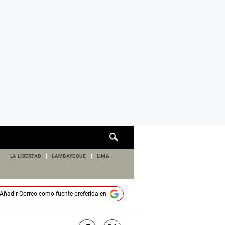
Cuadro
de
búsqueda
LA LIBERTAD
LAMBAYEQUE
LIMA
Añadir
Correo
como fuente preferida en