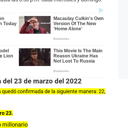
a del 23 de marzo del 2022
 quedó confirmada de la siguiente manera: 22,
ro 23.
 millonario