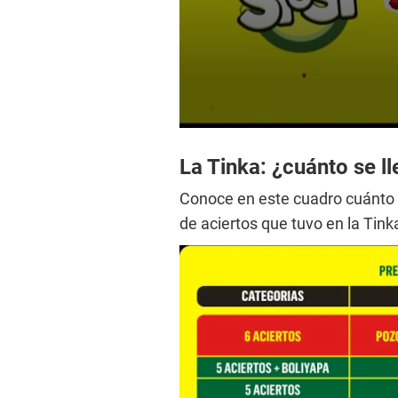
0
s
e
La Tinka: ¿cuánto se l
c
o
Conoce en este cuadro cuánto 
n
d
de aciertos que tuvo en la Tink
s
o
f
2
m
i
n
u
t
e
s
,