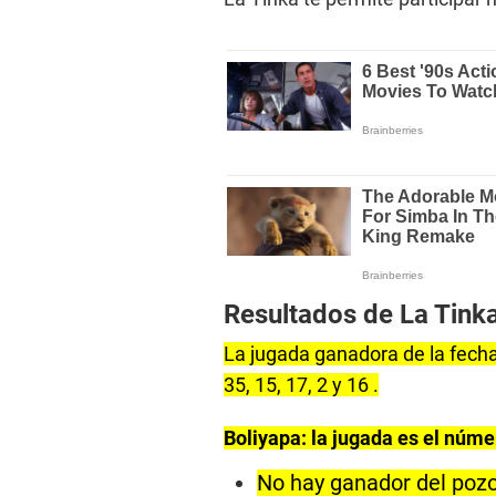
Resultados de La Tink
La jugada ganadora de la fecha
35, 15, 17, 2 y 16 .
Boliyapa: la jugada es el núme
No hay ganador del pozo