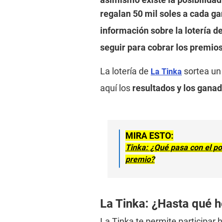
regalan 50 mil soles a cada g
información sobre la lotería d
seguir para cobrar los premios
La lotería de
sortea un
La Tinka
aquí los
resultados
y los gana
MIRA ESTO:
Tinka: ¿Qué pasa con el po
premio?
La Tinka: ¿Hasta qué h
La Tinka te permite participar