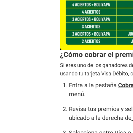
5
0
s
e
c
o
n
d
s
V
o
¿Cómo cobrar el premi
l
u
m
Si eres uno de los ganadores 
e
usando tu tarjeta Visa Débito, 
9
0
%
Entra a la pestaña
Cobra
menú.
Revisa tus premios y se
ubicado a la derecha de
Selecciona entre Visa o 