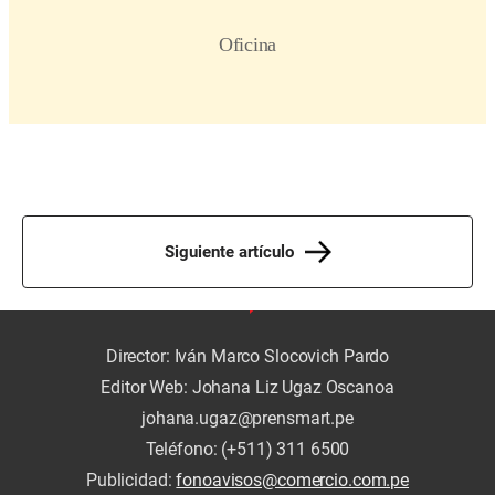
Siguiente artículo
Director: Iván Marco Slocovich Pardo
Editor Web: Johana Liz Ugaz Oscanoa
johana.ugaz@prensmart.pe
Teléfono: (+511) 311 6500
Publicidad:
fonoavisos@comercio.com.pe