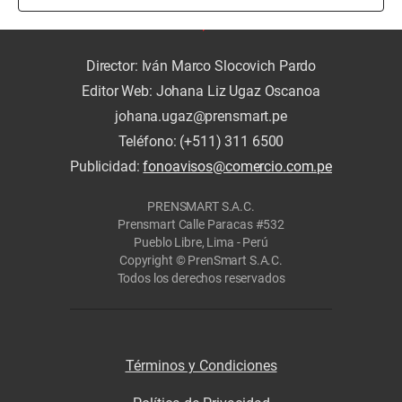
Director: Iván Marco Slocovich Pardo
Editor Web: Johana Liz Ugaz Oscanoa
johana.ugaz@prensmart.pe
Teléfono: (+511) 311 6500
Publicidad:
fonoavisos@comercio.com.pe
PRENSMART S.A.C.
Prensmart Calle Paracas #532
Pueblo Libre, Lima - Perú
Copyright © PrenSmart S.A.C.
Todos los derechos reservados
Términos y Condiciones