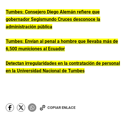
Tumbes: Consejero Diego Alemán refiere que
gobernador Segismundo Cruces desconoce la
administración pública
Tumbes: Envían al penal a hombre que llevaba más de
6,500 municiones al Ecuador
Detectan irregularidades en la contratación de personal
en la Universidad Nacional de Tumbes
COPIAR ENLACE