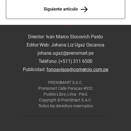
Siguiente artículo
Director: Iván Marco Slocovich Pardo
Editor Web: Johana Liz Ugaz Oscanoa
johana.ugaz@prensmart.pe
Teléfono: (+511) 311 6500
Publicidad:
fonoavisos@comercio.com.pe
PRENSMART S.A.C.
Prensmart Calle Paracas #532
Pueblo Libre, Lima - Perú
Copyright © PrenSmart S.A.C.
Todos los derechos reservados