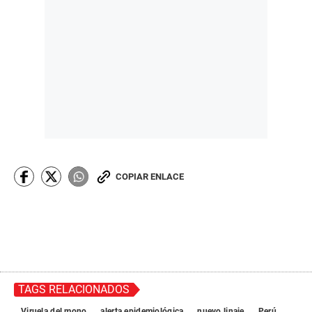
COPIAR ENLACE
TAGS RELACIONADOS
Viruela del mono
alerta epidemiológica
nuevo linaje
Perú