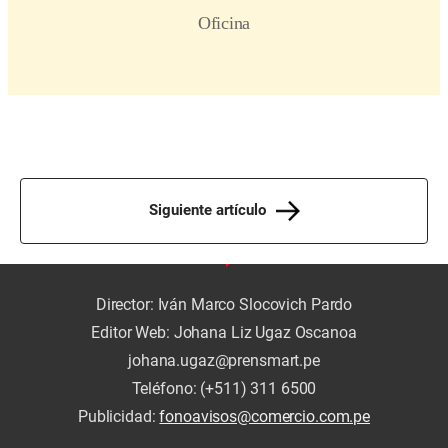
Siguiente artículo
Director: Iván Marco Slocovich Pardo
Editor Web: Johana Liz Ugaz Oscanoa
johana.ugaz@prensmart.pe
Teléfono: (+511) 311 6500
Publicidad:
fonoavisos@comercio.com.pe