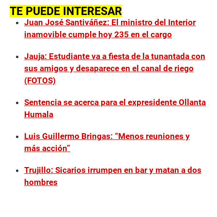
TE PUEDE INTERESAR
Juan José Santiváñez: El ministro del Interior
inamovible cumple hoy 235 en el cargo
Jauja: Estudiante va a fiesta de la tunantada con
sus amigos y desaparece en el canal de riego
(FOTOS)
Sentencia se acerca para el expresidente Ollanta
Humala
Luis Guillermo Bringas: “Menos reuniones y
más acción”
Trujillo: Sicarios irrumpen en bar y matan a dos
hombres