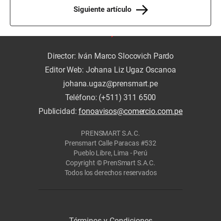
Siguiente artículo
Director: Iván Marco Slocovich Pardo
Editor Web: Johana Liz Ugaz Oscanoa
johana.ugaz@prensmart.pe
Teléfono: (+511) 311 6500
Publicidad:
fonoavisos@comercio.com.pe
PRENSMART S.A.C.
Prensmart Calle Paracas #532
Pueblo Libre, Lima - Perú
Copyright © PrenSmart S.A.C.
Todos los derechos reservados
Términos y Condiciones