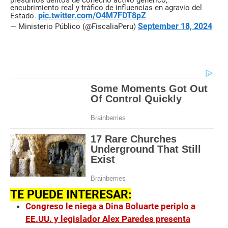
presuntos delitos de cohecho activo genérico,
encubrimiento real y tráfico de influencias en agravio del
pic.twitter.com/O4M7FDT8pZ
Estado.
September 18, 2024
— Ministerio Público (@FiscaliaPeru)
TE PUEDE INTERESAR:
Congreso le niega a Dina Boluarte periplo a
EE.UU. y legislador Alex Paredes presenta