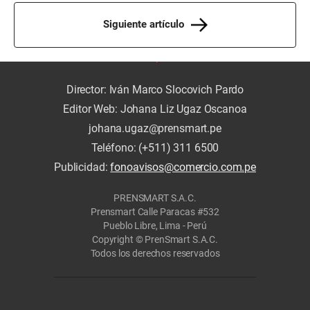
Siguiente artículo
Director: Iván Marco Slocovich Pardo
Editor Web: Johana Liz Ugaz Oscanoa
johana.ugaz@prensmart.pe
Teléfono: (+511) 311 6500
Publicidad:
fonoavisos@comercio.com.pe
PRENSMART S.A.C.
Prensmart Calle Paracas #532
Pueblo Libre, Lima - Perú
Copyright © PrenSmart S.A.C.
Todos los derechos reservados