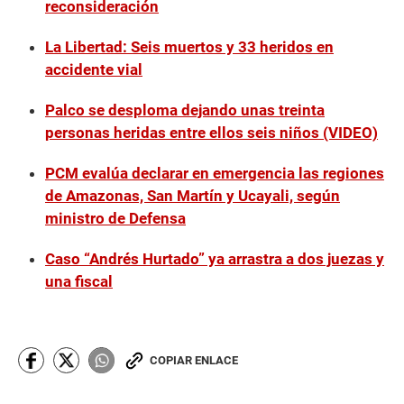
reconsideración
La Libertad: Seis muertos y 33 heridos en
accidente vial
Palco se desploma dejando unas treinta
personas heridas entre ellos seis niños (VIDEO)
PCM evalúa declarar en emergencia las regiones
de Amazonas, San Martín y Ucayali, según
ministro de Defensa
Caso “Andrés Hurtado” ya arrastra a dos juezas y
una fiscal
COPIAR ENLACE