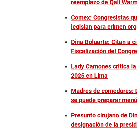
reemplazo de Qali War
Comex: Congresistas que
legislan para crimen or
Dina Boluarte: Citan a c
Fiscalización del Congr
Lady Camones critica la
2025 en Lima
Madres de comedores: D
se puede preparar menú
Presunto cirujano de Din
designación de la presi