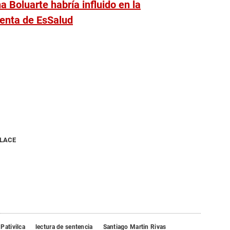
a Boluarte habría influido en la
denta de EsSalud
NLACE
Pativilca
lectura de sentencia
Santiago Martin Rivas