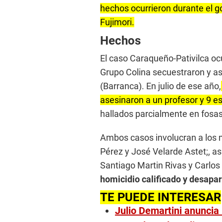
hechos ocurrieron durante el g
Fujimori.
Hechos
El caso Caraqueño-Pativilca o
Grupo Colina secuestraron y as
(Barranca). En julio de ese año,
asesinaron a un profesor y 9 es
hallados parcialmente en fosas
Ambos casos involucran a los m
Pérez y José Velarde Astet;, a
Santiago Martin Rivas y Carlo
homicidio calificado y desapar
TE PUEDE INTERESAR
Julio Demartini anunci