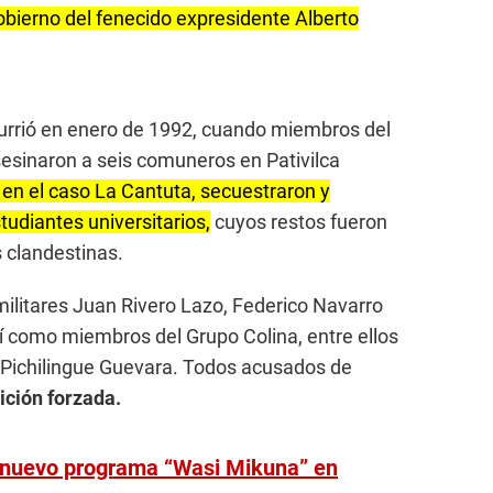
obierno del fenecido expresidente Alberto
currió en enero de 1992, cuando miembros del
esinaron a seis comuneros en Pativilca
en el caso La Cantuta, secuestraron y
tudiantes universitarios,
cuyos restos fueron
 clandestinas.
ilitares Juan Rivero Lazo, Federico Navarro
sí como miembros del Grupo Colina, entre ellos
s Pichilingue Guevara. Todos acusados de
ición forzada.
a nuevo programa “Wasi Mikuna” en