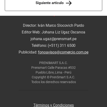
Siguiente artículo
Director: Iván Marco Slocovich Pardo
Editor Web: Johana Liz Ugaz Oscanoa
johana.ugaz@prensmart.pe
Teléfono: (+511) 311 6500
Publicidad:
fonoavisos@comercio.com.pe
PRENSMART S.A.C.
Prensmart Calle Paracas #532
Pueblo Libre, Lima - Perú
Copyright © PrenSmart S.A.C.
Todos los derechos reservados
Términos y Condiciones