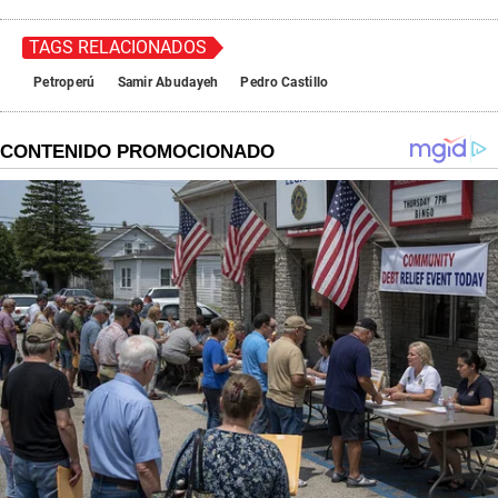
u
t
e
TAGS RELACIONADOS
,
1
Petroperú
Samir Abudayeh
Pedro Castillo
8
s
e
c
o
n
d
s