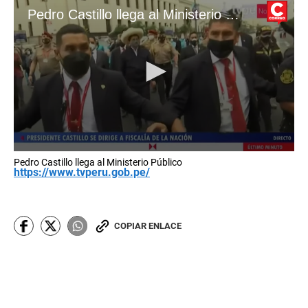
Pedro Castillo llega al Ministerio Público
0
Pedro Castillo llega al Ministerio Público
s
https://www.tvperu.gob.pe/
e
c
o
n
d
COPIAR ENLACE
s
o
f
1
m
i
n