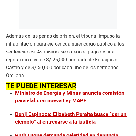
Además de las penas de prisión, el tribunal impuso la
inhabilitación para ejercer cualquier cargo público a los
sentenciados. Asimismo, se ordenó el pago de una
reparación civil de S/ 25,000 por parte de Egusquiza
Castro y de S/ 50,000 por cada uno de los hermanos
Orellana.
TE PUEDE INTERESAR
Ministro de Energía y Minas anuncia comisión
para elaborar nueva Ley MAPE
Benji Espinoza: Elizabeth Peralta busca “dar un
ejemplo” al entregarse a la justicia
Ruth Luque demanda celeridad en denuncia