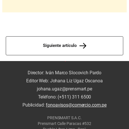
Siguiente artículo
Director: Iván Marco Slocovich Pardo
Editor Web: Johana Liz Ugaz Oscanoa
johana.ugaz@prensmart.pe
Teléfono: (+511) 311 6500
Publicidad:
fonoavisos@comercio.com.pe
PRENSMART S.A.C.
Prensmart Calle Paracas #532