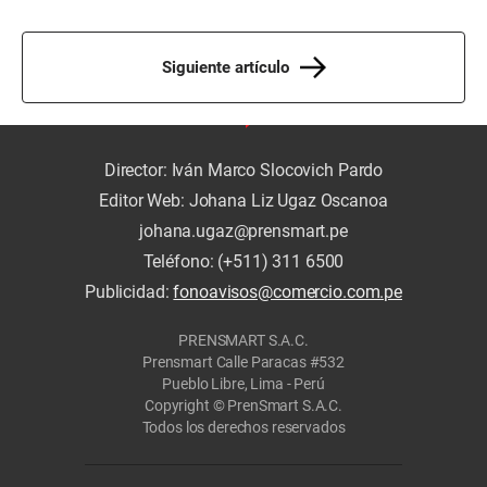
Siguiente artículo
Director: Iván Marco Slocovich Pardo
Editor Web: Johana Liz Ugaz Oscanoa
johana.ugaz@prensmart.pe
Teléfono: (+511) 311 6500
Publicidad:
fonoavisos@comercio.com.pe
PRENSMART S.A.C.
Prensmart Calle Paracas #532
Pueblo Libre, Lima - Perú
Copyright © PrenSmart S.A.C.
Todos los derechos reservados