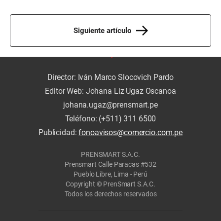
Siguiente artículo
Director: Iván Marco Slocovich Pardo
Editor Web: Johana Liz Ugaz Oscanoa
johana.ugaz@prensmart.pe
Teléfono: (+511) 311 6500
Publicidad:
fonoavisos@comercio.com.pe
PRENSMART S.A.C.
Prensmart Calle Paracas #532
Pueblo Libre, Lima - Perú
Copyright © PrenSmart S.A.C.
Todos los derechos reservados