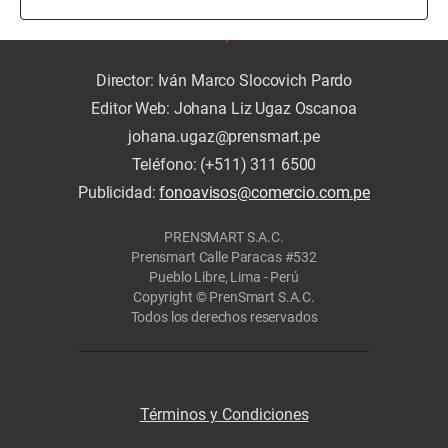
Director: Iván Marco Slocovich Pardo
Editor Web: Johana Liz Ugaz Oscanoa
johana.ugaz@prensmart.pe
Teléfono: (+511) 311 6500
Publicidad:
fonoavisos@comercio.com.pe
PRENSMART S.A.C.
Prensmart Calle Paracas #532
Pueblo Libre, Lima - Perú
Copyright © PrenSmart S.A.C.
Todos los derechos reservados
Términos y Condiciones