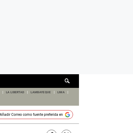
Cuadro
de
búsqueda
LA LIBERTAD
LAMBAYEQUE
LIMA
Añadir
Correo
como fuente preferida en