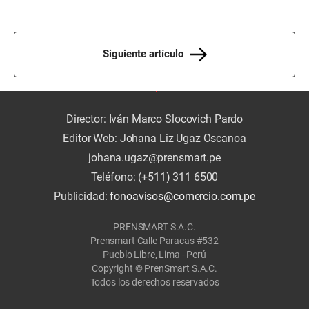
Siguiente artículo
Director: Iván Marco Slocovich Pardo
Editor Web: Johana Liz Ugaz Oscanoa
johana.ugaz@prensmart.pe
Teléfono: (+511) 311 6500
Publicidad:
fonoavisos@comercio.com.pe
PRENSMART S.A.C.
Prensmart Calle Paracas #532
Pueblo Libre, Lima - Perú
Copyright © PrenSmart S.A.C.
Todos los derechos reservados