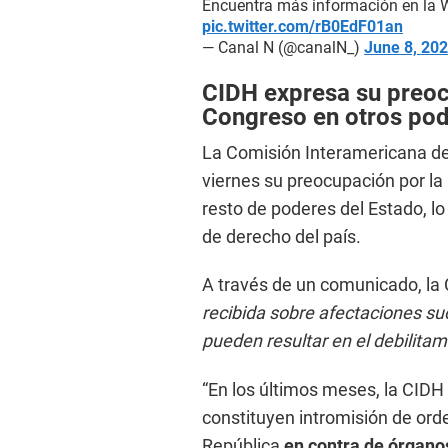
Encuentra más información en l
pic.twitter.com/rB0EdF01an
— Canal N (@canalN_)
June 8, 20
CIDH expresa su preoc
Congreso en otros pod
La Comisión Interamericana d
viernes su preocupación por la 
resto de poderes del Estado, lo
de derecho del país.
A través de un comunicado, l
recibida sobre afectaciones su
pueden resultar en el debilita
“En los últimos meses, la CIDH
constituyen intromisión de orde
República
en contra de órganos