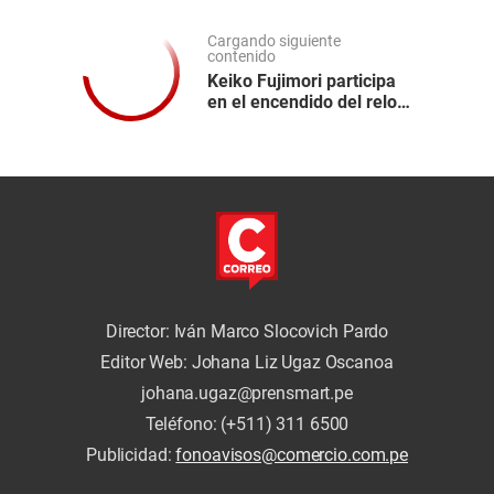
Cargando siguiente
contenido
Keiko Fujimori participa
en el encendido del reloj
para los Juegos
Panamericanos y
Parapanamericanos
Lima 2027
Director: Iván Marco Slocovich Pardo
Editor Web: Johana Liz Ugaz Oscanoa
johana.ugaz@prensmart.pe
Teléfono: (+511) 311 6500
Publicidad:
fonoavisos@comercio.com.pe