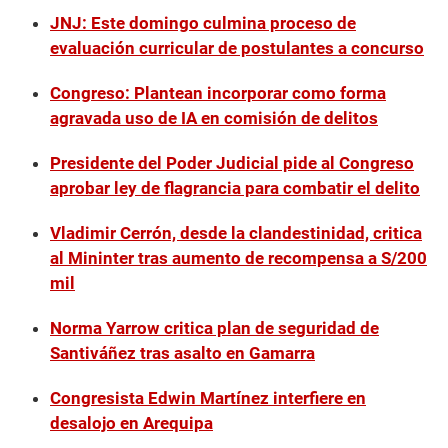
JNJ: Este domingo culmina proceso de
evaluación curricular de postulantes a concurso
Congreso: Plantean incorporar como forma
agravada uso de IA en comisión de delitos
Presidente del Poder Judicial pide al Congreso
aprobar ley de flagrancia para combatir el delito
Vladimir Cerrón, desde la clandestinidad, critica
al Mininter tras aumento de recompensa a S/200
mil
Norma Yarrow critica plan de seguridad de
Santiváñez tras asalto en Gamarra
Congresista Edwin Martínez interfiere en
desalojo en Arequipa