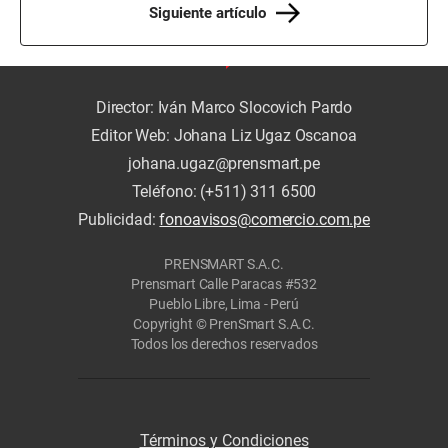
Siguiente artículo
Director: Iván Marco Slocovich Pardo
Editor Web: Johana Liz Ugaz Oscanoa
johana.ugaz@prensmart.pe
Teléfono: (+511) 311 6500
Publicidad:
fonoavisos@comercio.com.pe
PRENSMART S.A.C.
Prensmart Calle Paracas #532
Pueblo Libre, Lima - Perú
Copyright © PrenSmart S.A.C.
Todos los derechos reservados
Términos y Condiciones