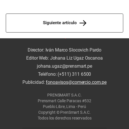
Siguiente artículo
Director: Iván Marco Slocovich Pardo
Editor Web: Johana Liz Ugaz Oscanoa
johana.ugaz@prensmart.pe
Teléfono: (+511) 311 6500
Publicidad:
fonoavisos@comercio.com.pe
PRENSMART S.A.C.
Prensmart Calle Paracas #532
Pueblo Libre, Lima - Perú
Copyright © PrenSmart S.A.C.
Todos los derechos reservados