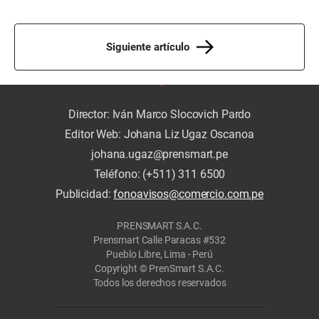
Siguiente artículo
Director: Iván Marco Slocovich Pardo
Editor Web: Johana Liz Ugaz Oscanoa
johana.ugaz@prensmart.pe
Teléfono: (+511) 311 6500
Publicidad:
fonoavisos@comercio.com.pe
PRENSMART S.A.C.
Prensmart Calle Paracas #532
Pueblo Libre, Lima - Perú
Copyright © PrenSmart S.A.C.
Todos los derechos reservados