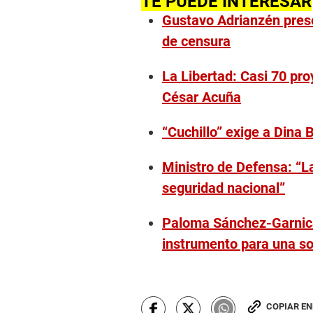
TE PUEDE INTERESAR
Gustavo Adrianzén pres
de censura
La Libertad: Casi 70 pr
César Acuña
“Cuchillo” exige a Dina 
Ministro de Defensa: “L
seguridad nacional”
Paloma Sánchez-Garnica,
instrumento para una soc
COPIAR E