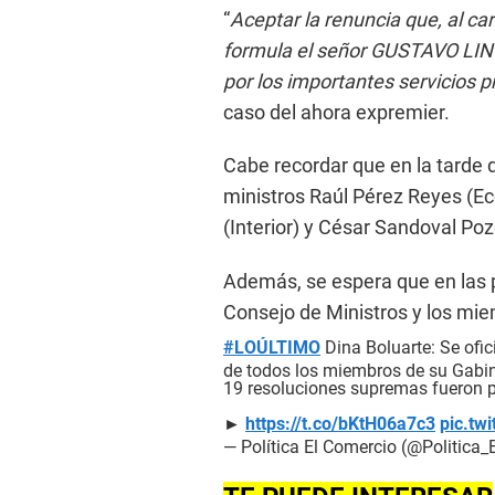
“
Aceptar la renuncia que, al ca
formula el señor GUSTAVO LI
por los importantes servicios p
caso del ahora expremier.
Cabe recordar que en la tarde d
ministros Raúl Pérez Reyes (Ec
(Interior) y César Sandoval Po
Además, se espera que en las p
Consejo de Ministros y los mi
#LOÚLTIMO
Dina Boluarte: Se ofic
de todos los miembros de su Gabin
19 resoluciones supremas fueron p
►
https://t.co/bKtH06a7c3
pic.tw
— Política El Comercio (@Politica