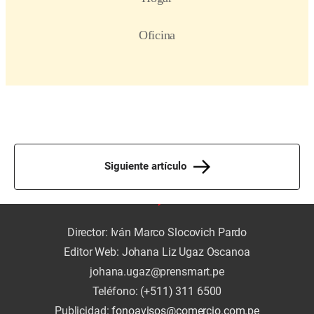
Siguiente artículo
Director: Iván Marco Slocovich Pardo
Editor Web: Johana Liz Ugaz Oscanoa
johana.ugaz@prensmart.pe
Teléfono: (+511) 311 6500
Publicidad:
fonoavisos@comercio.com.pe