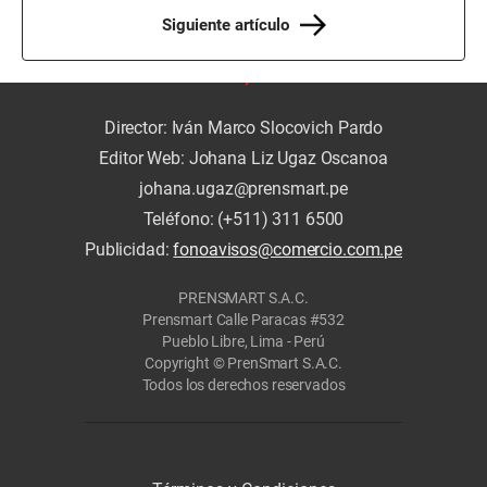
Siguiente artículo
Director: Iván Marco Slocovich Pardo
Editor Web: Johana Liz Ugaz Oscanoa
johana.ugaz@prensmart.pe
Teléfono: (+511) 311 6500
Publicidad:
fonoavisos@comercio.com.pe
PRENSMART S.A.C.
Prensmart Calle Paracas #532
Pueblo Libre, Lima - Perú
Copyright © PrenSmart S.A.C.
Todos los derechos reservados