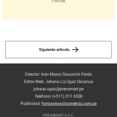
Siguiente artículo
Director: Iván Marco Slocovich Pardo
Editor Web: Johana Liz Ugaz Oscanoa
johana.ugaz@prensmart.pe
Teléfono: (+511) 311 6500
Publicidad:
fonoavisos@comercio.com.pe
PRENSMART S.A.C.