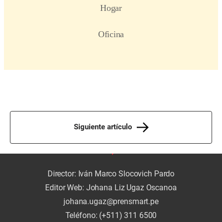
Siguiente artículo
Director: Iván Marco Slocovich Pardo
Editor Web: Johana Liz Ugaz Oscanoa
johana.ugaz@prensmart.pe
Teléfono: (+511) 311 6500