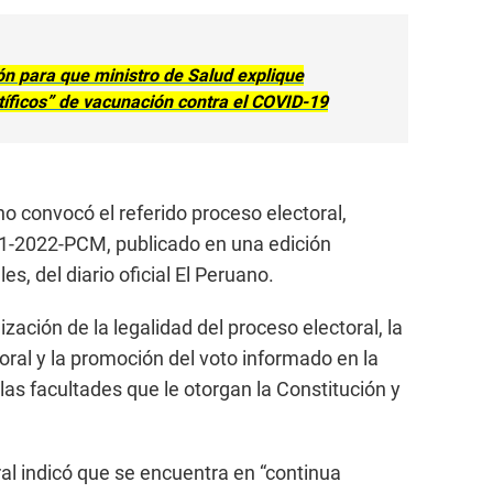
n para que ministro de Salud explique
íficos” de vacunación contra el COVID-19
no convocó el referido proceso electoral,
-2022-PCM, publicado en una edición
s, del diario oficial El Peruano.
ización de la legalidad del proceso electoral, la
toral y la promoción del voto informado en la
as facultades que le otorgan la Constitución y
ral indicó que se encuentra en “continua