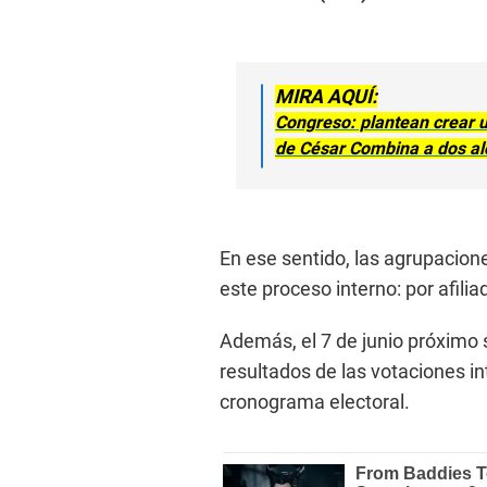
MIRA AQUÍ:
Congreso: plantean crear 
de César Combina a dos al
En ese sentido, las agrupacion
este proceso interno: por afili
Además, el 7 de junio próximo s
resultados de las votaciones i
cronograma electoral.