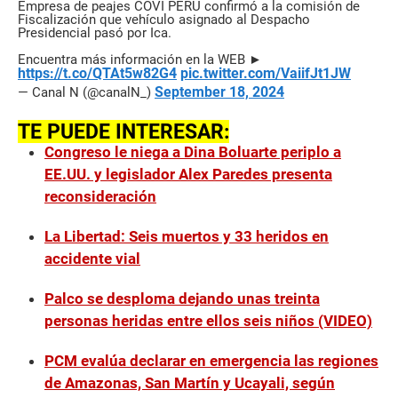
Empresa de peajes COVI PERÚ confirmó a la comisión de
Fiscalización que vehículo asignado al Despacho
Presidencial pasó por Ica.
Encuentra más información en la WEB ►
https://t.co/QTAt5w82G4
pic.twitter.com/VaiifJt1JW
September 18, 2024
— Canal N (@canalN_)
TE PUEDE INTERESAR:
Congreso le niega a Dina Boluarte periplo a
EE.UU. y legislador Alex Paredes presenta
reconsideración
La Libertad: Seis muertos y 33 heridos en
accidente vial
Palco se desploma dejando unas treinta
personas heridas entre ellos seis niños (VIDEO)
PCM evalúa declarar en emergencia las regiones
de Amazonas, San Martín y Ucayali, según