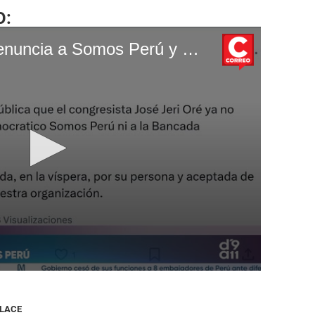
O:
TROME | José Jerí renuncia a Somos Perú y deja la bancada parlamentaria. Video: Canal N
NLACE