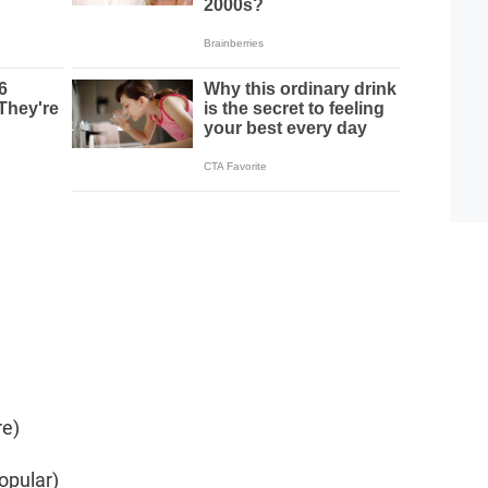
re)
opular)