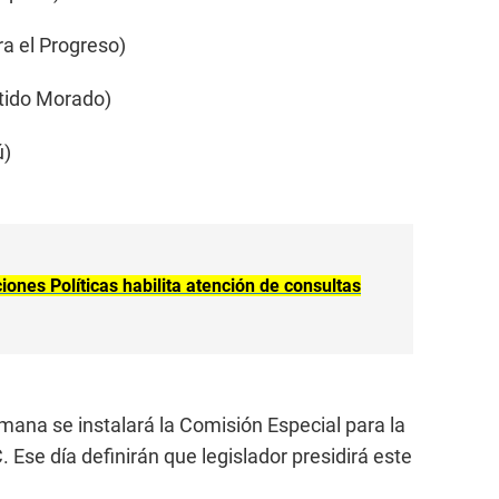
a el Progreso)
tido Morado)
ú)
ones Políticas habilita atención de consultas
ana se instalará la Comisión Especial para la
 Ese día definirán que legislador presidirá este