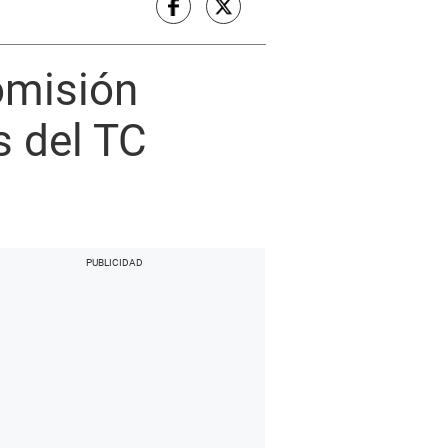
omisión
s del TC