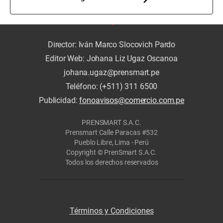
Director: Iván Marco Slocovich Pardo
Editor Web: Johana Liz Ugaz Oscanoa
johana.ugaz@prensmart.pe
Teléfono: (+511) 311 6500
Publicidad:
fonoavisos@comercio.com.pe
PRENSMART S.A.C.
Prensmart Calle Paracas #532
Pueblo Libre, Lima - Perú
Copyright © PrenSmart S.A.C.
Todos los derechos reservados
Términos y Condiciones