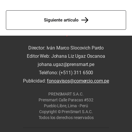
Siguiente artículo
Director: Iván Marco Slocovich Pardo
Editor Web: Johana Liz Ugaz Oscanoa
johana.ugaz@prensmart.pe
Teléfono: (+511) 311 6500
Publicidad:
fonoavisos@comercio.com.pe
PRENSMART S.A.C.
Prensmart Calle Paracas #532
Pueblo Libre, Lima - Perú
Copyright © PrenSmart S.A.C.
Todos los derechos reservados