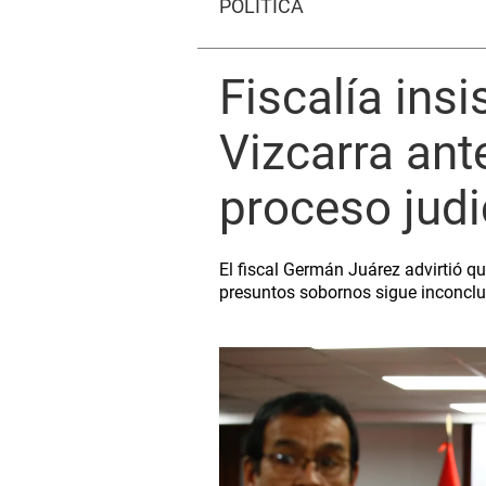
POLÍTICA
Fiscalía insi
Vizcarra ant
proceso judi
El fiscal Germán Juárez advirtió que
presuntos sobornos sigue inconclu