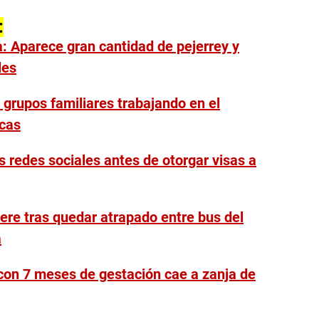
:
 Aparece gran cantidad de pejerrey y
les
grupos familiares trabajando en el
icas
s redes sociales antes de otorgar visas a
re tras quedar atrapado entre bus del
a
 con 7 meses de gestación cae a zanja de