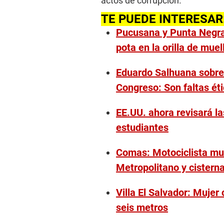
actos de corrupción.
TE PUEDE INTERESAR
Pucusana y Punta Negra:
pota en la orilla de muel
Eduardo Salhuana sobre 
Congreso: Son faltas ét
EE.UU. ahora revisará la
estudiantes
Comas: Motociclista mue
Metropolitano y cistern
Villa El Salvador: Mujer
seis metros