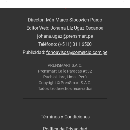
Director: Iván Marco Slocovich Pardo
Editor Web: Johana Liz Ugaz Oscanoa
johana.ugaz@prensmart.pe
Teléfono: (+511) 311 6500
Publicidad:
fonoavisos@comercio.com.pe
PRENSMART S.A.C.
Prensmart Calle Paracas #532
Pueblo Libre, Lima - Perú
Copyright © PrenSmart S.A.C.
Todos los derechos reservados
Términos y Condiciones
Política de Privacidad