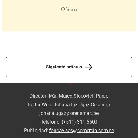
Siguiente artículo
Director: Iván Marco Slocovich Pardo
Editor Web: Johana Liz Ugaz Oscanoa
johana.ugaz@prensmart.pe
Teléfono: (+511) 311 6500
Publicidad:
fonoavisos@comercio.com.pe